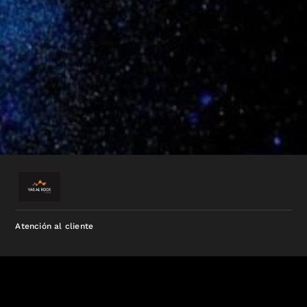
Atención al cliente
vasalrockproductora@gmail.com
2964690591