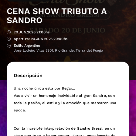
CENA SHOW TRIBUTO A
SANDRO
20.JUN.2026 21:00hs
20.JUN.2026 20:00hs
Estilo Argentino
Jose Lodeiro Vilas 3301, Río Grande, Tierra del Fuego
Descripción
Una noche única está por llegar…
Vas a vivir un homenaje inolvidable al gran Sandro, con
toda la pasión, el estilo y la emoción que marcaron una
época.
Con la increíble interpretación de
Sandro Bressi
, en un
show que te va a hacer cantar, vibrar y emocionarte de